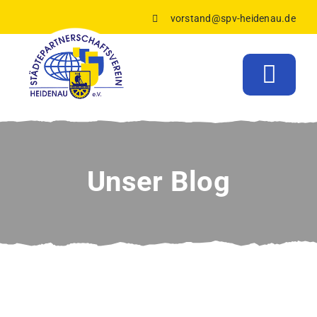
Zum
vorstand@spv-heidenau.de
Inhalt
springen
Togg
Navig
Startseite
Verein
Unser Blog
Mitgliederbriefe
Veranstaltungen
Galerie