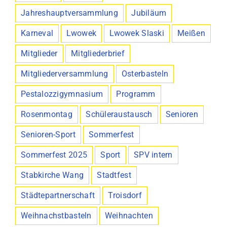
Jahreshauptversammlung
Jubiläum
Karneval
Lwowek
Lwowek Slaski
Meißen
Mitglieder
Mitgliederbrief
Mitgliederversammlung
Osterbasteln
Pestalozzigymnasium
Programm
Rosenmontag
Schüleraustausch
Senioren
Senioren-Sport
Sommerfest
Sommerfest 2025
Sport
SPV intern
Stabkirche Wang
Stadtfest
Städtepartnerschaft
Troisdorf
Weihnachstbasteln
Weihnachten