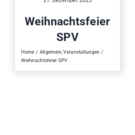
21. Dezember 2025
Partnerstädte
Weihnachtsfeier
Satzung
SPV
Blog
Home
Allgemein
Veranstaltungen
Weihnachtsfeier SPV