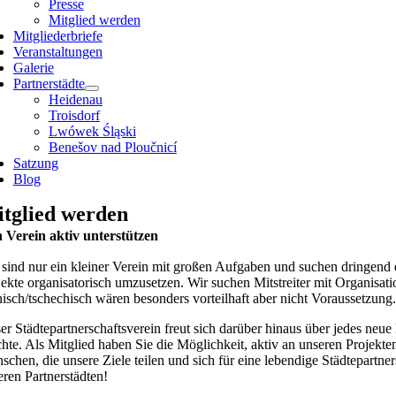
Presse
Mitglied werden
Mitgliederbriefe
Veranstaltungen
Galerie
Partnerstädte
Heidenau
Troisdorf
Lwówek Śląski
Benešov nad Ploučnicí
Satzung
Blog
tglied werden
 Verein aktiv unterstützen
 sind nur ein kleiner Verein mit großen Aufgaben und suchen dringend en
jekte organisatorisch umzusetzen. Wir suchen Mitstreiter mit Organisa
nisch/tschechisch wären besonders vorteilhaft aber nicht Voraussetzung.
er Städtepartnerschaftsverein freut sich darüber hinaus über jedes neue
hte. Als Mitglied haben Sie die Möglichkeit, aktiv an unseren Projekte
schen, die unsere Ziele teilen und sich für eine lebendige Städtepartn
eren Partnerstädten!