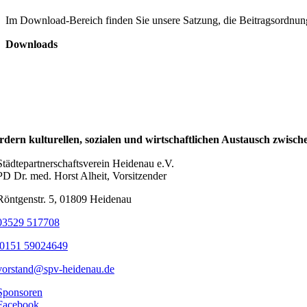
Im Download-Bereich finden Sie unsere Satzung, die Beitragsordnun
Downloads
rdern kulturellen, sozialen und wirtschaftlichen Austausch zwisch
Städtepartnerschaftsverein Heidenau e.V.
PD Dr. med. Horst Alheit, Vorsitzender
Röntgenstr. 5, 01809 Heidenau
03529 517708
0151 59024649
vorstand@spv-heidenau.de
Sponsoren
Facebook