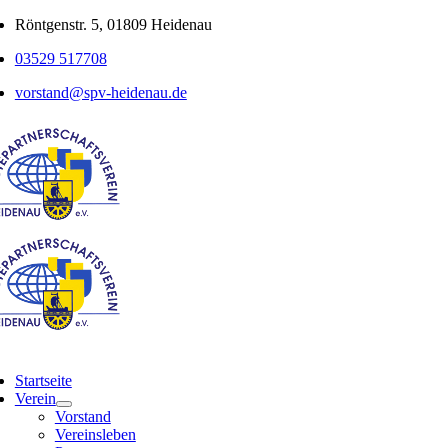
Zum
Röntgenstr. 5, 01809 Heidenau
Inhalt
03529 517708
springen
vorstand@spv-heidenau.de
ggle
vigation
Startseite
Verein
Vorstand
Vereinsleben