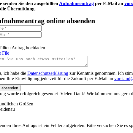
te senden Sie den ausgefüllten
Aufnahmeantrag
per E-Mail an
vor
 die Übermittlung.
fnahmeantrag online absenden
üllten Antrag hochladen
 File
a, ich habe die
Datenschutzerklärung
zur Kenntnis genommen. Ich stim
en Ihre Einwilligung jederzeit für die Zukunft per E-Mail an
vorstand
g absenden
trag wurde erfolgreich gesendet. Vielen Dank! Wir kümmern uns gern
eundlichen Grüßen
eidenau
nden Ihres Antrags ist ein Fehler aufgetreten. Bitte versuchen Sie es s